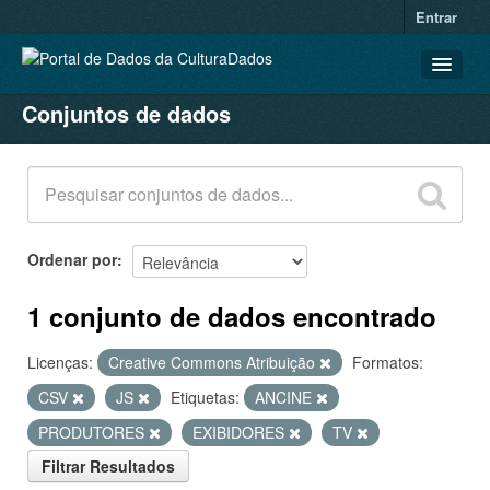
Entrar
Conjuntos de dados
CONJUNTOS DE DADOS
ORGANIZAÇÕES
GRUPOS
SOBRE
Ordenar por
1 conjunto de dados encontrado
Licenças:
Creative Commons Atribuição
Formatos:
CSV
JS
Etiquetas:
ANCINE
PRODUTORES
EXIBIDORES
TV
Filtrar Resultados