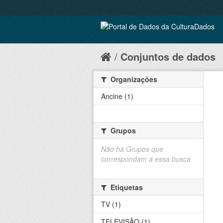
Conjuntos de dados
Organizações
Ancine (1)
Grupos
Não há Grupos que
correspondam a essa busca
Etiquetas
TV (1)
TELEVISÃO (1)