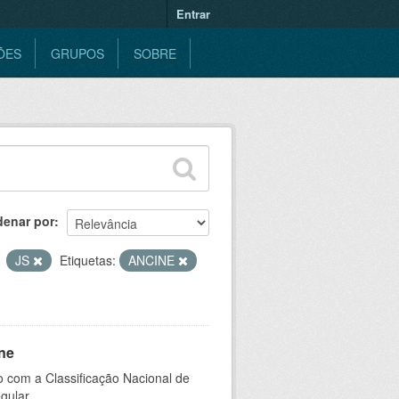
Entrar
ÕES
GRUPOS
SOBRE
denar por
JS
Etiquetas:
ANCINE
ne
 com a Classificação Nacional de
gular.