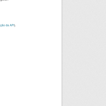
ção da API
).