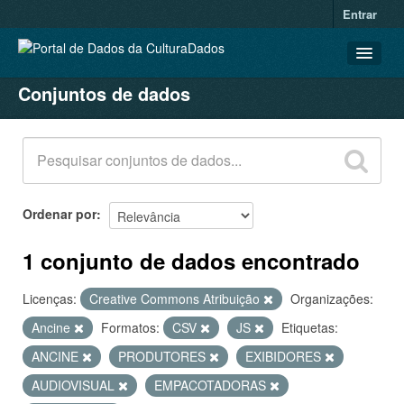
Entrar
Conjuntos de dados
CONJUNTOS DE DADOS
ORGANIZAÇÕES
GRUPOS
SOBRE
Ordenar por
1 conjunto de dados encontrado
Licenças:
Creative Commons Atribuição
Organizações:
Ancine
Formatos:
CSV
JS
Etiquetas:
ANCINE
PRODUTORES
EXIBIDORES
AUDIOVISUAL
EMPACOTADORAS