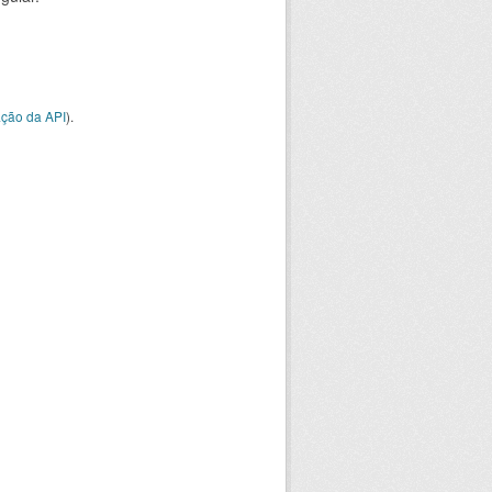
ção da API
).