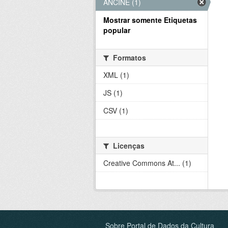
ANCINE (1)
Mostrar somente Etiquetas
popular
Formatos
XML (1)
JS (1)
CSV (1)
Licenças
Creative Commons At... (1)
Sobre Portal de Dados da Cultura