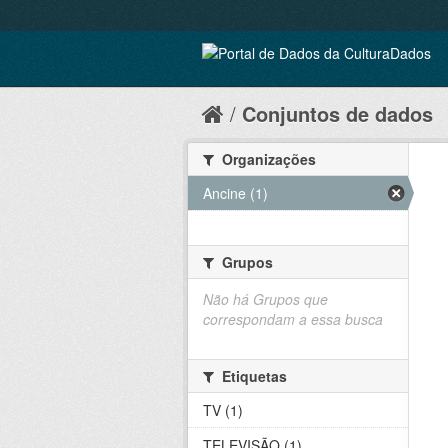
Conjuntos de dados
Organizações
Ancine (1)
Grupos
Não há Grupos que
correspondam a essa busca
Etiquetas
TV (1)
TELEVISÃO (1)