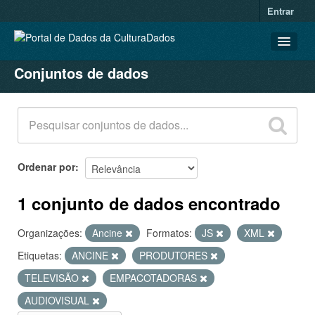
Entrar
Conjuntos de dados
CONJUNTOS DE DADOS
ORGANIZAÇÕES
GRUPOS
SOBRE
Ordenar por
1 conjunto de dados encontrado
Organizações:
Ancine
Formatos:
JS
XML
Etiquetas:
ANCINE
PRODUTORES
TELEVISÃO
EMPACOTADORAS
AUDIOVISUAL