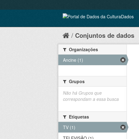
Conjuntos de dados
Organizações
Ancine (1)
Grupos
Não há Grupos que
correspondam a essa busca
Etiquetas
TV (1)
TELEVISÃO (1)