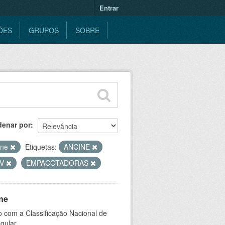
Entrar
ÕES
GRUPOS
SOBRE
denar por
ine
Etiquetas:
ANCINE
TV
EMPACOTADORAS
ne
 com a Classificação Nacional de
gular.