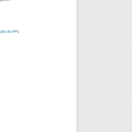
ção da API
).