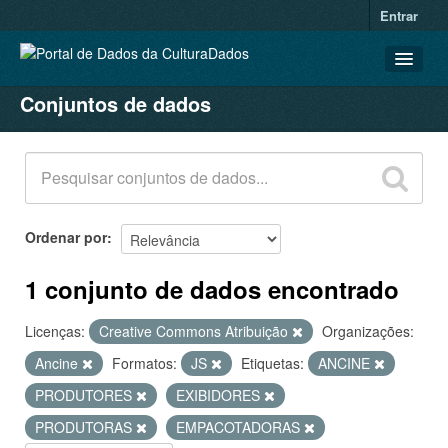
Entrar
Conjuntos de dados
CONJUNTOS DE DADOS
ORGANIZAÇÕES
GRUPOS
SOBRE
Ordenar por
1 conjunto de dados encontrado
Licenças:
Creative Commons Atribuição
Organizações:
Ancine
Formatos:
JS
Etiquetas:
ANCINE
PRODUTORES
EXIBIDORES
PRODUTORAS
EMPACOTADORAS