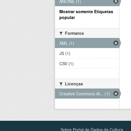
ANCINE (1)
Mostrar somente Etiquetas
popular
Formatos
XML (1)
JS (1)
CSV (1)
Licenças
Creative Commons At... (1)
Sobre Portal de Dados da Cultura