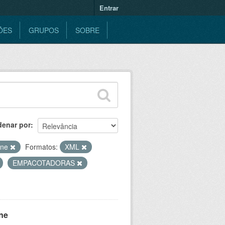
Entrar
ÕES
GRUPOS
SOBRE
denar por
ine
Formatos:
XML
EMPACOTADORAS
ne