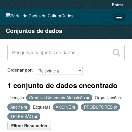
Entrar
Conjuntos de dados
CONJUNTOS DE DADOS
ORGANIZAÇÕES
GRUPOS
SOBRE
Ordenar por
1 conjunto de dados encontrado
Licenças:
Creative Commons Atribuição
Organizações:
Ancine
Etiquetas:
ANCINE
PRODUTORES
TELEVISÃO
Filtrar Resultados