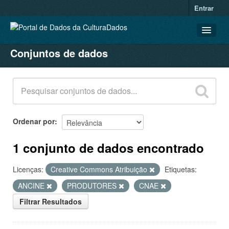
Entrar
Conjuntos de dados
CONJUNTOS DE DADOS
ORGANIZAÇÕES
GRUPOS
SOBRE
Ordenar por
1 conjunto de dados encontrado
Licenças:
Creative Commons Atribuição
Etiquetas:
ANCINE
PRODUTORES
CNAE
Filtrar Resultados