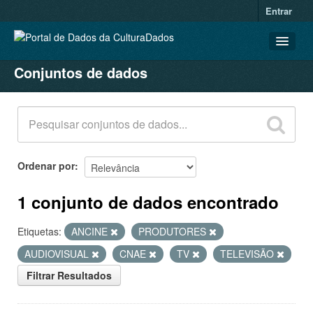
Entrar
Conjuntos de dados
CONJUNTOS DE DADOS
ORGANIZAÇÕES
GRUPOS
SOBRE
Ordenar por
1 conjunto de dados encontrado
Etiquetas:
ANCINE
PRODUTORES
AUDIOVISUAL
CNAE
TV
TELEVISÃO
Filtrar Resultados