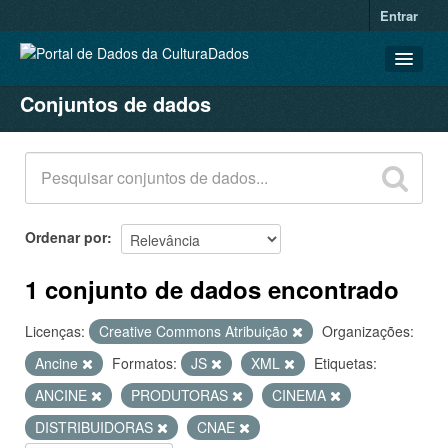
Entrar
Conjuntos de dados
CONJUNTOS DE DADOS
ORGANIZAÇÕES
GRUPOS
SOBRE
Ordenar por
1 conjunto de dados encontrado
Licenças:
Creative Commons Atribuição
Organizações:
Ancine
Formatos:
JS
XML
Etiquetas:
ANCINE
PRODUTORAS
CINEMA
DISTRIBUIDORAS
CNAE