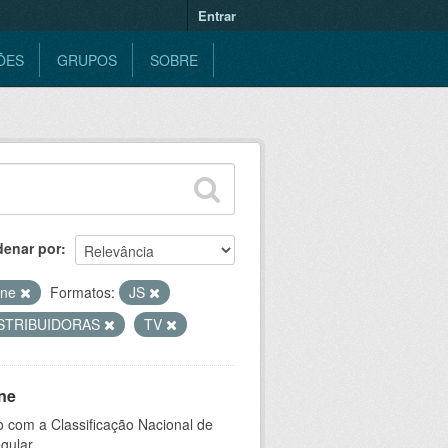
Entrar
ÕES
GRUPOS
SOBRE
denar por
ine
Formatos:
JS
STRIBUIDORAS
TV
ne
 com a Classificação Nacional de
gular.