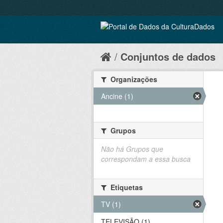
Conjuntos de dados
Organizações
Ancine (1)
Grupos
Não há Grupos que
correspondam a essa busca
Etiquetas
TV (1)
TELEVISÃO (1)