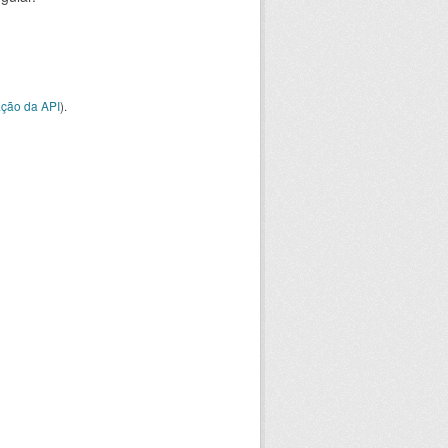
ção da API
).