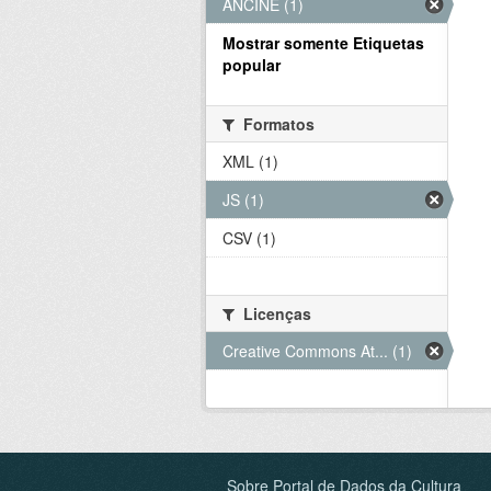
ANCINE (1)
Mostrar somente Etiquetas
popular
Formatos
XML (1)
JS (1)
CSV (1)
Licenças
Creative Commons At... (1)
Sobre Portal de Dados da Cultura