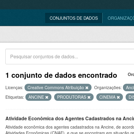
CONJUNTOS DE DADOS
ORGANIZAÇ
1 conjunto de dados encontrado
Or
Licenças:
Creative Commons Atribuição
Organizações:
Anc
Etiquetas:
ANCINE
PRODUTORAS
CINEMA
DI
Atividade Econômica dos Agentes Cadastrados na Anci
Atividade econômica dos agentes cadastrados na Ancine, de acordo
Atividades Econômicas (CNAE), e que se encontram em situação re