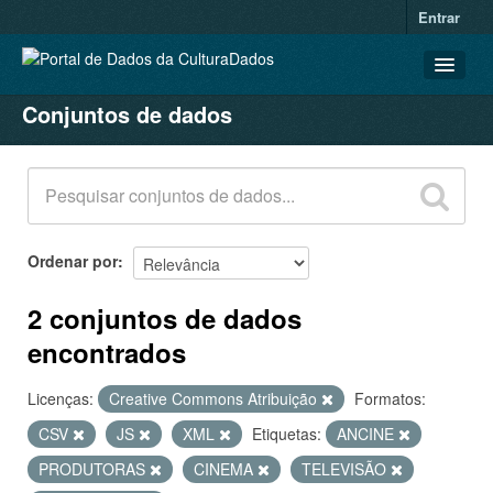
Entrar
Conjuntos de dados
CONJUNTOS DE DADOS
ORGANIZAÇÕES
GRUPOS
SOBRE
Ordenar por
2 conjuntos de dados
encontrados
Licenças:
Creative Commons Atribuição
Formatos:
CSV
JS
XML
Etiquetas:
ANCINE
PRODUTORAS
CINEMA
TELEVISÃO