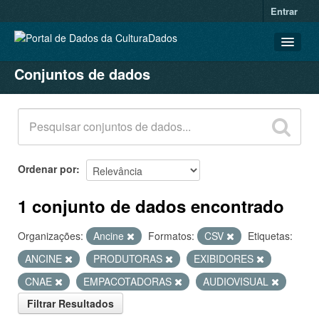
Entrar
Conjuntos de dados
CONJUNTOS DE DADOS
ORGANIZAÇÕES
GRUPOS
SOBRE
Ordenar por
1 conjunto de dados encontrado
Organizações:
Ancine
Formatos:
CSV
Etiquetas:
ANCINE
PRODUTORAS
EXIBIDORES
CNAE
EMPACOTADORAS
AUDIOVISUAL
Filtrar Resultados