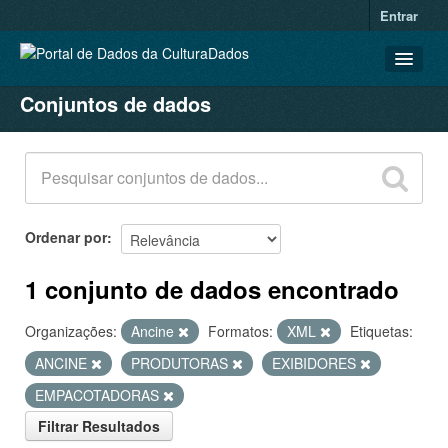
Entrar
Conjuntos de dados
CONJUNTOS DE DADOS
ORGANIZAÇÕES
GRUPOS
SOBRE
Ordenar por
1 conjunto de dados encontrado
Organizações:
Ancine
Formatos:
XML
Etiquetas:
ANCINE
PRODUTORAS
EXIBIDORES
EMPACOTADORAS
Filtrar Resultados