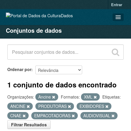
Entrar
Conjuntos de dados
CONJUNTOS DE DADOS
ORGANIZAÇÕES
GRUPOS
SOBRE
Ordenar por
1 conjunto de dados encontrado
Organizações:
Ancine
Formatos:
XML
Etiquetas:
ANCINE
PRODUTORAS
EXIBIDORES
CNAE
EMPACOTADORAS
AUDIOVISUAL
Filtrar Resultados