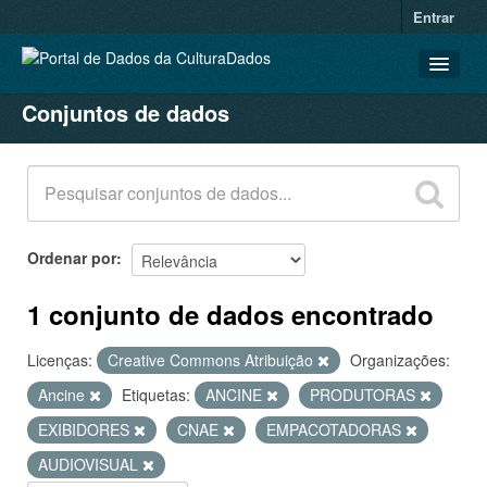
Entrar
Conjuntos de dados
CONJUNTOS DE DADOS
ORGANIZAÇÕES
GRUPOS
SOBRE
Ordenar por
1 conjunto de dados encontrado
Licenças:
Creative Commons Atribuição
Organizações:
Ancine
Etiquetas:
ANCINE
PRODUTORAS
EXIBIDORES
CNAE
EMPACOTADORAS
AUDIOVISUAL