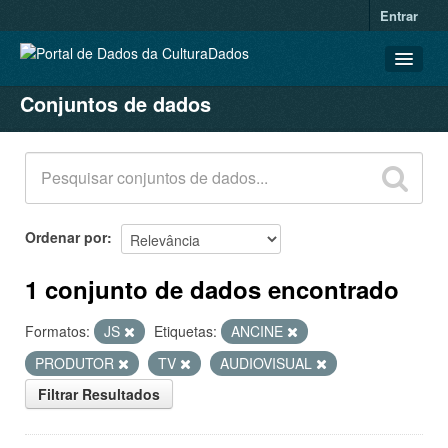
Entrar
Conjuntos de dados
CONJUNTOS DE DADOS
ORGANIZAÇÕES
GRUPOS
SOBRE
Ordenar por
1 conjunto de dados encontrado
Formatos:
JS
Etiquetas:
ANCINE
PRODUTOR
TV
AUDIOVISUAL
Filtrar Resultados