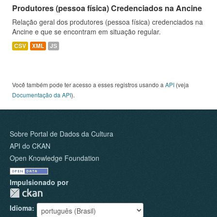
Produtores (pessoa física) Credenciados na Ancine
Relação geral dos produtores (pessoa física) credenciados na
Ancine e que se encontram em situação regular.
CSV
XML
JS
Você também pode ter acesso a esses registros usando a
API
(veja
Documentação da API
).
Sobre Portal de Dados da Cultura
API do CKAN
Open Knowledge Foundation
Impulsionado por
Idioma