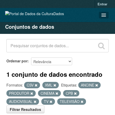
Entrar
Conjuntos de dados
CONJUNTOS DE DADOS
ORGANIZAÇÕES
GRUPOS
SOBRE
Ordenar por
1 conjunto de dados encontrado
Formatos:
CSV
XML
Etiquetas:
ANCINE
PRODUTOR
CINEMA
CPB
AUDIOVISUAL
TV
TELEVISÃO
Filtrar Resultados