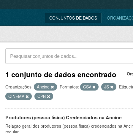
CONJUNTOS DE DADOS
ORGANIZAÇ
1 conjunto de dados encontrado
Or
Organizações:
Ancine
Formatos:
CSV
JS
Etiquet
CINEMA
CPB
Produtores (pessoa física) Credenciados na Ancine
Relação geral dos produtores (pessoa física) credenciados na Anc
regular.