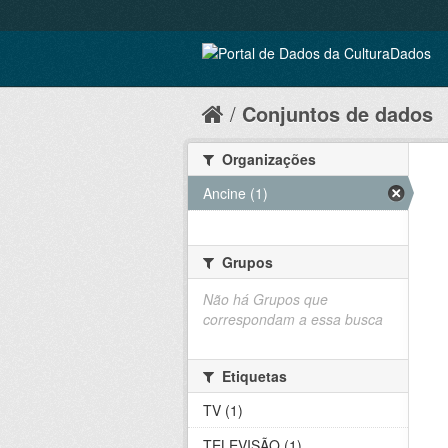
Conjuntos de dados
Organizações
Ancine (1)
Grupos
Não há Grupos que
correspondam a essa busca
Etiquetas
TV (1)
TELEVISÃO (1)