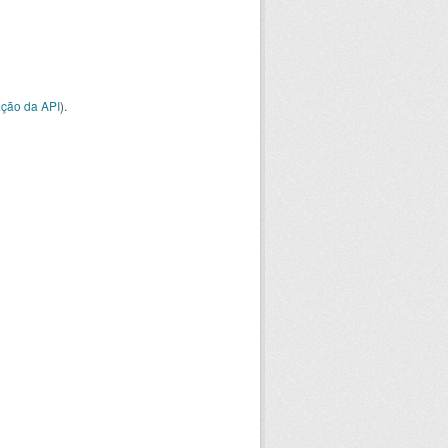
ção da API
).