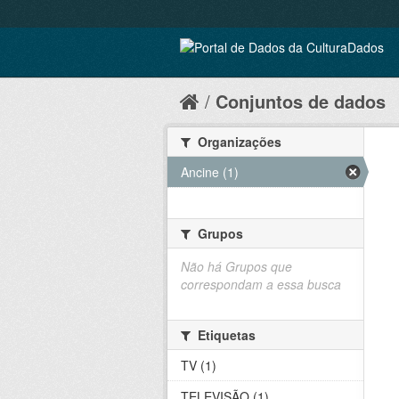
Conjuntos de dados
Organizações
Ancine (1)
Grupos
Não há Grupos que
correspondam a essa busca
Etiquetas
TV (1)
TELEVISÃO (1)