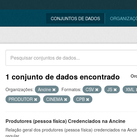
CONJUNTOS DE DADOS
ORGANIZAÇ
1 conjunto de dados encontrado
Or
Organizações:
Ancine
Formatos:
CSV
JS
XML
PRODUTOR
CINEMA
CPB
Produtores (pessoa física) Credenciados na Ancine
Relação geral dos produtores (pessoa física) credenciados na Anc
regular.