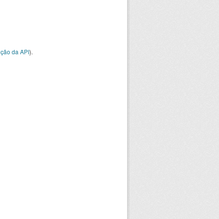
ção da API
).