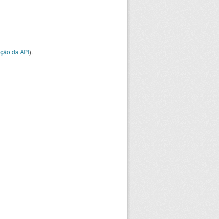
ção da API
).