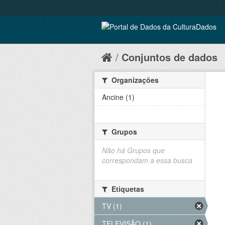
Conjuntos de dados
Organizações
Ancine (1)
Grupos
Não há Grupos que
correspondam a essa busca
Etiquetas
TV (1)
TELEVISÃO (1)