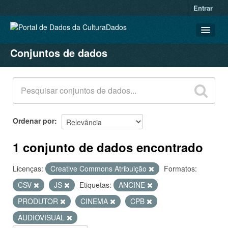
Entrar
Conjuntos de dados
CONJUNTOS DE DADOS
ORGANIZAÇÕES
GRUPOS
SOBRE
Ordenar por
1 conjunto de dados encontrado
Licenças:
Creative Commons Atribuição
Formatos:
CSV
JS
Etiquetas:
ANCINE
PRODUTOR
CINEMA
CPB
AUDIOVISUAL