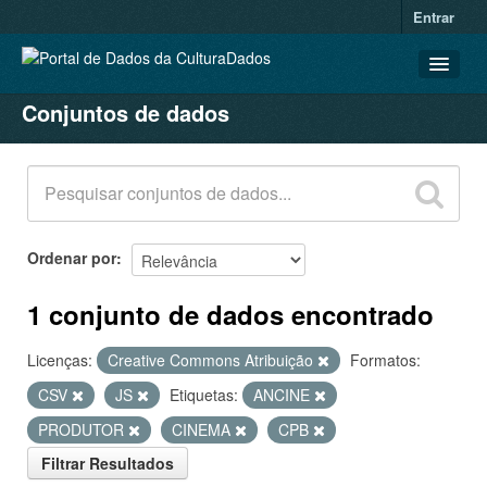
Entrar
Conjuntos de dados
CONJUNTOS DE DADOS
ORGANIZAÇÕES
GRUPOS
SOBRE
Ordenar por
1 conjunto de dados encontrado
Licenças:
Creative Commons Atribuição
Formatos:
CSV
JS
Etiquetas:
ANCINE
PRODUTOR
CINEMA
CPB
Filtrar Resultados