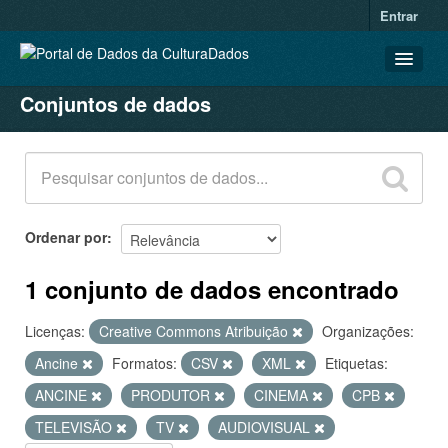
Entrar
Conjuntos de dados
CONJUNTOS DE DADOS
ORGANIZAÇÕES
GRUPOS
SOBRE
Ordenar por
1 conjunto de dados encontrado
Licenças:
Creative Commons Atribuição
Organizações:
Ancine
Formatos:
CSV
XML
Etiquetas:
ANCINE
PRODUTOR
CINEMA
CPB
TELEVISÃO
TV
AUDIOVISUAL