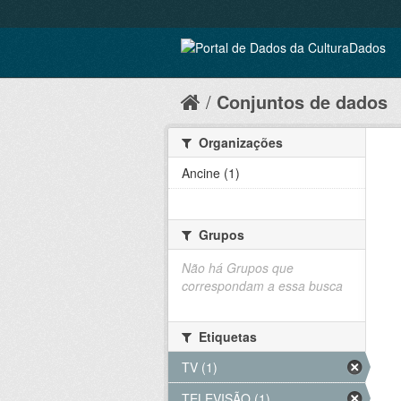
Conjuntos de dados
Organizações
Ancine (1)
Grupos
Não há Grupos que
correspondam a essa busca
Etiquetas
TV (1)
TELEVISÃO (1)