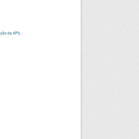
ção da API
).