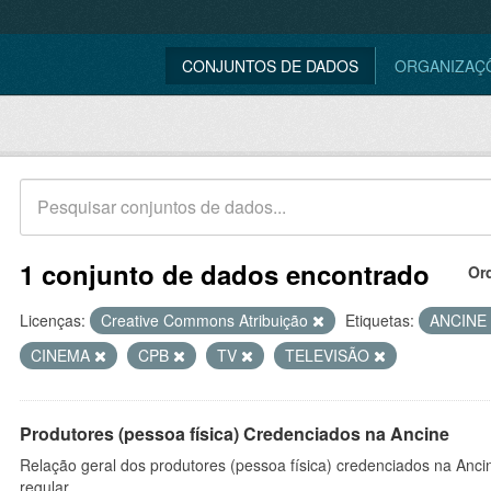
CONJUNTOS DE DADOS
ORGANIZAÇ
1 conjunto de dados encontrado
Or
Licenças:
Creative Commons Atribuição
Etiquetas:
ANCINE
CINEMA
CPB
TV
TELEVISÃO
Produtores (pessoa física) Credenciados na Ancine
Relação geral dos produtores (pessoa física) credenciados na Anc
regular.