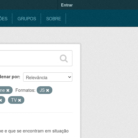
Entrar
ÕES
GRUPOS
SOBRE
denar por
ine
Formatos:
JS
TV
ine e que se encontram em situação