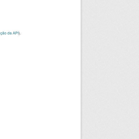
ção da API
).