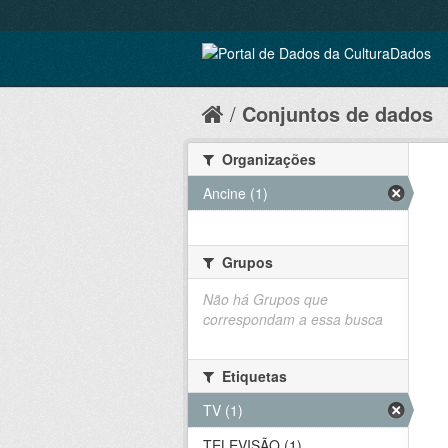
Conjuntos de dados
Organizações
Ancine (1)
Grupos
Não há Grupos que
correspondam a essa busca
Etiquetas
TV (1)
TELEVISÃO (1)