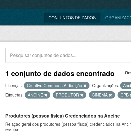
CONJUNTOS DE DADOS
ORGANIZAÇ
1 conjunto de dados encontrado
Or
Licenças:
Creative Commons Atribuição
Organizações:
Anc
Etiquetas:
ANCINE
PRODUTOR
CINEMA
CPB
Produtores (pessoa física) Credenciados na Ancine
Relação geral dos produtores (pessoa física) credenciados na Anc
regular.