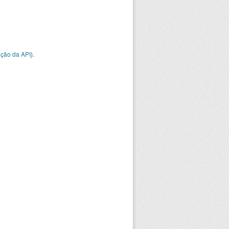
ção da API
).