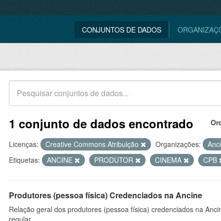
CONJUNTOS DE DADOS
ORGANIZAÇ
1 conjunto de dados encontrado
Or
Licenças:
Creative Commons Atribuição
Organizações:
Anc
Etiquetas:
ANCINE
PRODUTOR
CINEMA
CPB
Produtores (pessoa física) Credenciados na Ancine
Relação geral dos produtores (pessoa física) credenciados na Anc
regular.