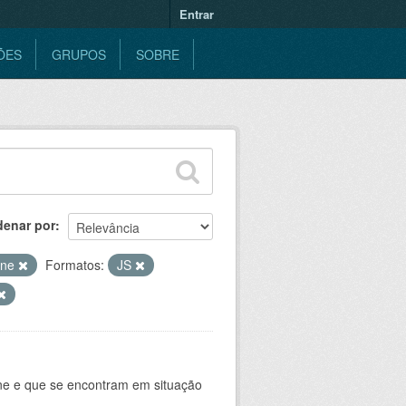
Entrar
ÕES
GRUPOS
SOBRE
denar por
ine
Formatos:
JS
ine e que se encontram em situação