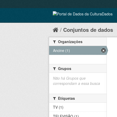
Conjuntos de dados
Organizações
Ancine (1)
Grupos
Não há Grupos que
correspondam a essa busca
Etiquetas
TV (1)
TELEVISÃO (1)