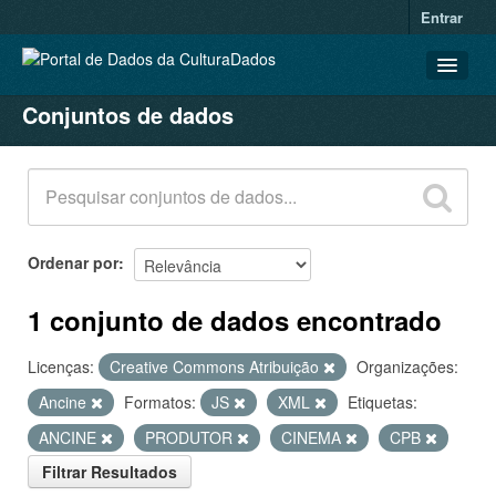
Entrar
Conjuntos de dados
CONJUNTOS DE DADOS
ORGANIZAÇÕES
GRUPOS
SOBRE
Ordenar por
1 conjunto de dados encontrado
Licenças:
Creative Commons Atribuição
Organizações:
Ancine
Formatos:
JS
XML
Etiquetas:
ANCINE
PRODUTOR
CINEMA
CPB
Filtrar Resultados