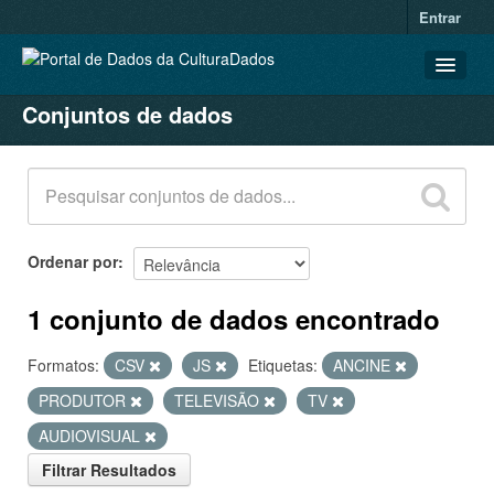
Entrar
Conjuntos de dados
CONJUNTOS DE DADOS
ORGANIZAÇÕES
GRUPOS
SOBRE
Ordenar por
1 conjunto de dados encontrado
Formatos:
CSV
JS
Etiquetas:
ANCINE
PRODUTOR
TELEVISÃO
TV
AUDIOVISUAL
Filtrar Resultados