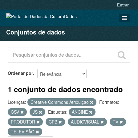
Entrar
Conjuntos de dados
CONJUNTOS DE DADOS
ORGANIZAÇÕES
GRUPOS
SOBRE
Ordenar por
1 conjunto de dados encontrado
Licenças:
Creative Commons Atribuição
Formatos:
CSV
JS
Etiquetas:
ANCINE
PRODUTOR
CPB
AUDIOVISUAL
TV
TELEVISÃO