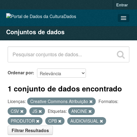
Entrar
Conjuntos de dados
CONJUNTOS DE DADOS
ORGANIZAÇÕES
GRUPOS
SOBRE
Ordenar por
1 conjunto de dados encontrado
Licenças:
Creative Commons Atribuição
Formatos:
CSV
JS
Etiquetas:
ANCINE
PRODUTOR
CPB
AUDIOVISUAL
Filtrar Resultados