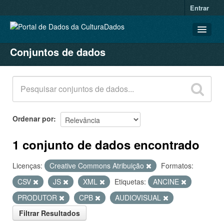
Entrar
Conjuntos de dados
CONJUNTOS DE DADOS
ORGANIZAÇÕES
GRUPOS
SOBRE
Ordenar por
1 conjunto de dados encontrado
Licenças:
Creative Commons Atribuição
Formatos:
CSV
JS
XML
Etiquetas:
ANCINE
PRODUTOR
CPB
AUDIOVISUAL
Filtrar Resultados