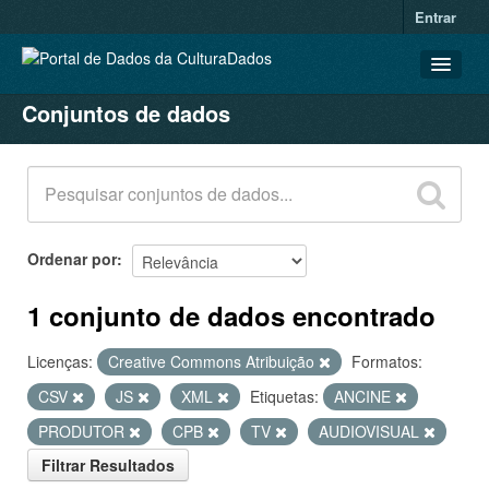
Entrar
Conjuntos de dados
CONJUNTOS DE DADOS
ORGANIZAÇÕES
GRUPOS
SOBRE
Ordenar por
1 conjunto de dados encontrado
Licenças:
Creative Commons Atribuição
Formatos:
CSV
JS
XML
Etiquetas:
ANCINE
PRODUTOR
CPB
TV
AUDIOVISUAL
Filtrar Resultados