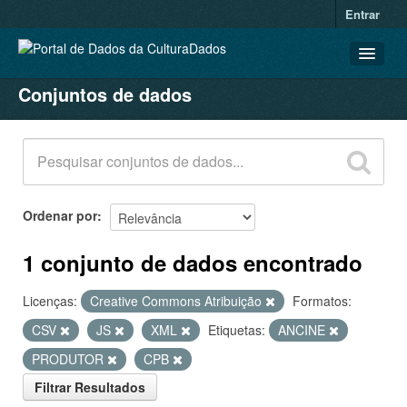
Entrar
Conjuntos de dados
CONJUNTOS DE DADOS
ORGANIZAÇÕES
GRUPOS
SOBRE
Ordenar por
1 conjunto de dados encontrado
Licenças:
Creative Commons Atribuição
Formatos:
CSV
JS
XML
Etiquetas:
ANCINE
PRODUTOR
CPB
Filtrar Resultados