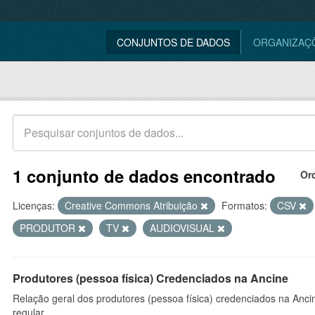
CONJUNTOS DE DADOS
ORGANIZAÇ
1 conjunto de dados encontrado
Or
Licenças:
Creative Commons Atribuição
Formatos:
CSV
PRODUTOR
TV
AUDIOVISUAL
Produtores (pessoa física) Credenciados na Ancine
Relação geral dos produtores (pessoa física) credenciados na Anc
regular.