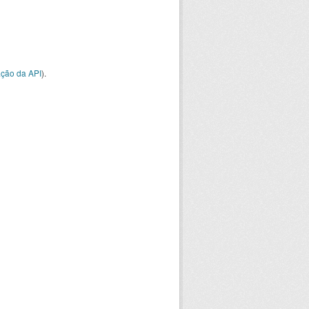
ção da API
).