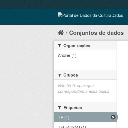
Conjuntos de dados
Organizações
Ancine (1)
Grupos
Não há Grupos que
correspondam a essa busca
Etiquetas
TV (1)
TELEVISÃO (1)