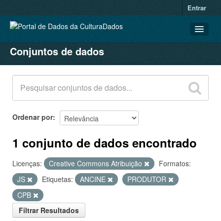
Entrar
Conjuntos de dados
CONJUNTOS DE DADOS
ORGANIZAÇÕES
GRUPOS
SOBRE
Ordenar por
1 conjunto de dados encontrado
Licenças:
Creative Commons Atribuição
Formatos:
JS
Etiquetas:
ANCINE
PRODUTOR
CPB
Filtrar Resultados