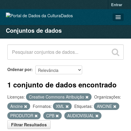
Entrar
Conjuntos de dados
CONJUNTOS DE DADOS
ORGANIZAÇÕES
GRUPOS
SOBRE
Ordenar por
1 conjunto de dados encontrado
Licenças:
Creative Commons Atribuição
Organizações:
Ancine
Formatos:
XML
Etiquetas:
ANCINE
PRODUTOR
CPB
AUDIOVISUAL
Filtrar Resultados