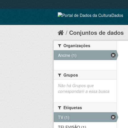
Conjuntos de dados
Organizações
Ancine (1)
Grupos
Não há Grupos que
correspondam a essa busca
Etiquetas
TV (1)
TELEVISÃO (1)