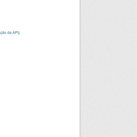
ção da API
).