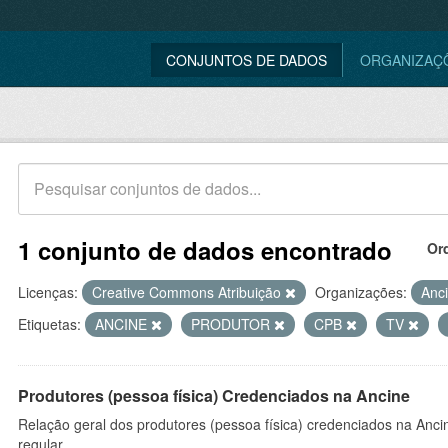
CONJUNTOS DE DADOS
ORGANIZAÇ
1 conjunto de dados encontrado
Or
Licenças:
Creative Commons Atribuição
Organizações:
Anc
Etiquetas:
ANCINE
PRODUTOR
CPB
TV
Produtores (pessoa física) Credenciados na Ancine
Relação geral dos produtores (pessoa física) credenciados na Anc
regular.