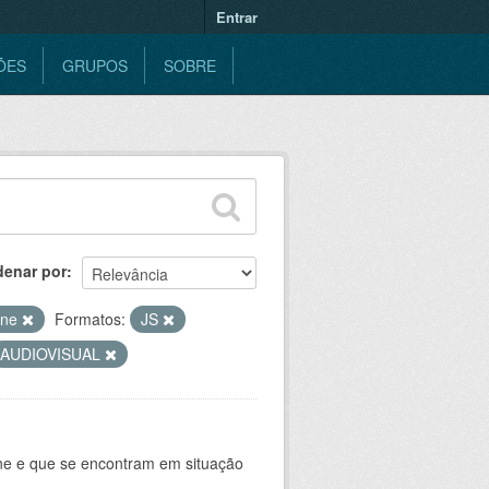
Entrar
ÕES
GRUPOS
SOBRE
denar por
ine
Formatos:
JS
AUDIOVISUAL
ine e que se encontram em situação