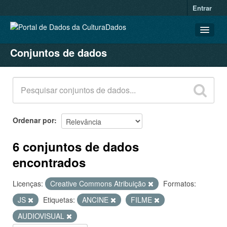
Entrar
Conjuntos de dados
CONJUNTOS DE DADOS
ORGANIZAÇÕES
GRUPOS
SOBRE
Ordenar por
6 conjuntos de dados
encontrados
Licenças:
Creative Commons Atribuição
Formatos:
JS
Etiquetas:
ANCINE
FILME
AUDIOVISUAL