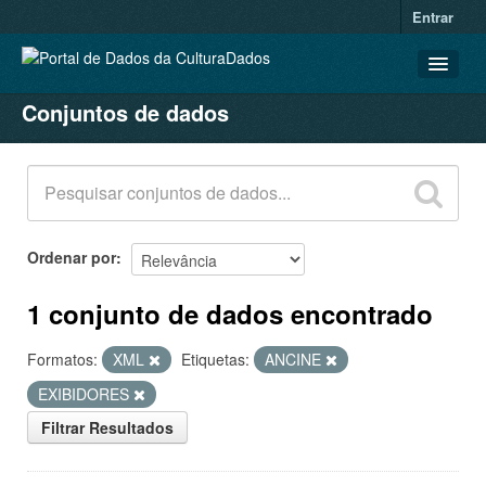
Entrar
Conjuntos de dados
CONJUNTOS DE DADOS
ORGANIZAÇÕES
GRUPOS
SOBRE
Ordenar por
1 conjunto de dados encontrado
Formatos:
XML
Etiquetas:
ANCINE
EXIBIDORES
Filtrar Resultados