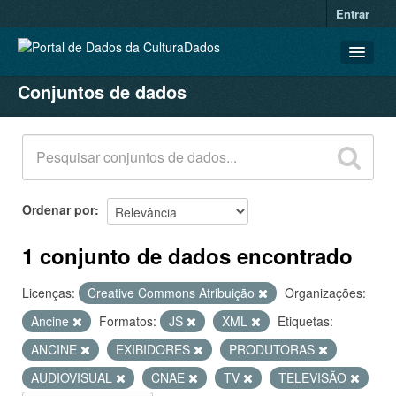
Entrar
Conjuntos de dados
CONJUNTOS DE DADOS
ORGANIZAÇÕES
GRUPOS
SOBRE
Ordenar por
1 conjunto de dados encontrado
Licenças:
Creative Commons Atribuição
Organizações:
Ancine
Formatos:
JS
XML
Etiquetas:
ANCINE
EXIBIDORES
PRODUTORAS
AUDIOVISUAL
CNAE
TV
TELEVISÃO