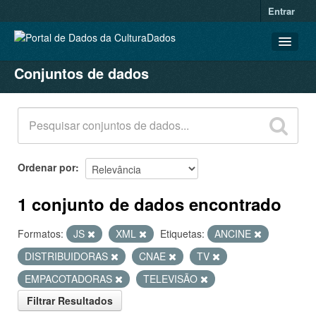
Entrar
Conjuntos de dados
CONJUNTOS DE DADOS
ORGANIZAÇÕES
GRUPOS
SOBRE
Ordenar por
1 conjunto de dados encontrado
Formatos:
JS
XML
Etiquetas:
ANCINE
DISTRIBUIDORAS
CNAE
TV
EMPACOTADORAS
TELEVISÃO
Filtrar Resultados