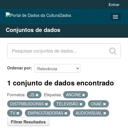
Entrar
Conjuntos de dados
CONJUNTOS DE DADOS
ORGANIZAÇÕES
GRUPOS
SOBRE
Ordenar por
1 conjunto de dados encontrado
Formatos:
JS
Etiquetas:
ANCINE
DISTRIBUIDORAS
TELEVISÃO
CNAE
TV
EMPACOTADORAS
AUDIOVISUAL
Filtrar Resultados