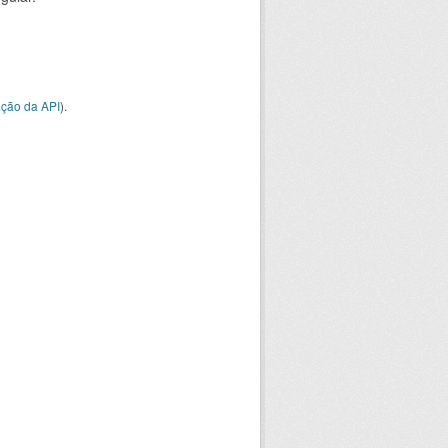
ção da API
).