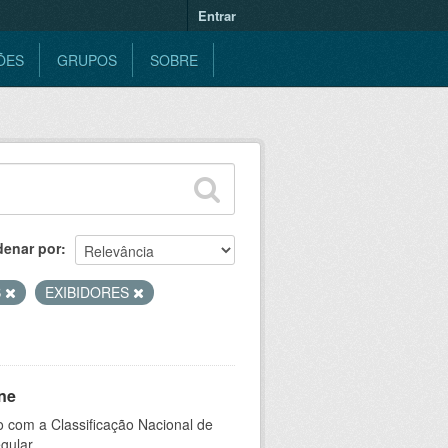
Entrar
ÕES
GRUPOS
SOBRE
denar por
S
EXIBIDORES
ne
 com a Classificação Nacional de
gular.