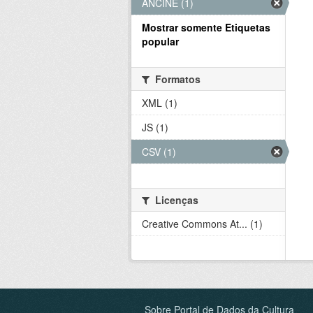
ANCINE (1)
Mostrar somente Etiquetas
popular
Formatos
XML (1)
JS (1)
CSV (1)
Licenças
Creative Commons At... (1)
Sobre Portal de Dados da Cultura