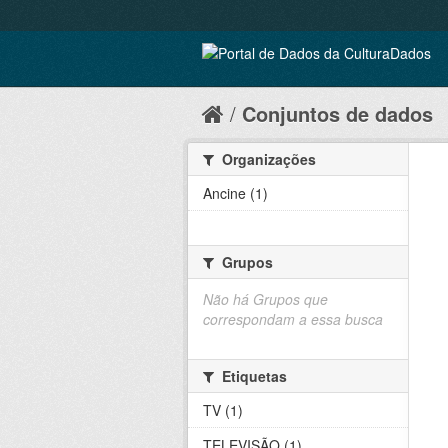
Conjuntos de dados
Organizações
Ancine (1)
Grupos
Não há Grupos que
correspondam a essa busca
Etiquetas
TV (1)
TELEVISÃO (1)