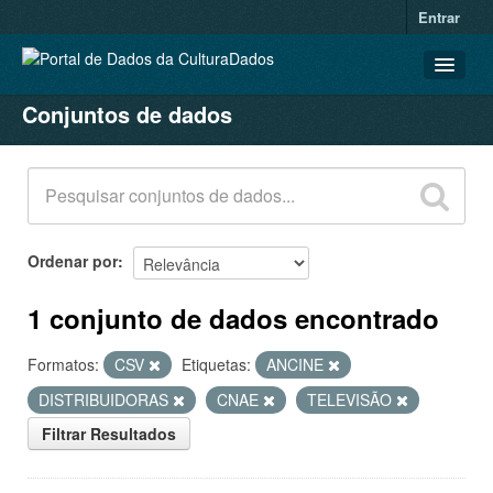
Entrar
Conjuntos de dados
CONJUNTOS DE DADOS
ORGANIZAÇÕES
GRUPOS
SOBRE
Ordenar por
1 conjunto de dados encontrado
Formatos:
CSV
Etiquetas:
ANCINE
DISTRIBUIDORAS
CNAE
TELEVISÃO
Filtrar Resultados