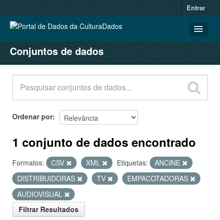
Entrar
Conjuntos de dados
CONJUNTOS DE DADOS
ORGANIZAÇÕES
GRUPOS
SOBRE
Ordenar por
1 conjunto de dados encontrado
Formatos:
CSV
XML
Etiquetas:
ANCINE
DISTRIBUIDORAS
TV
EMPACOTADORAS
AUDIOVISUAL
Filtrar Resultados