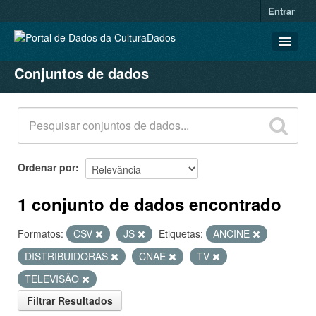
Entrar
Conjuntos de dados
CONJUNTOS DE DADOS
ORGANIZAÇÕES
GRUPOS
SOBRE
Ordenar por
1 conjunto de dados encontrado
Formatos:
CSV
JS
Etiquetas:
ANCINE
DISTRIBUIDORAS
CNAE
TV
TELEVISÃO
Filtrar Resultados