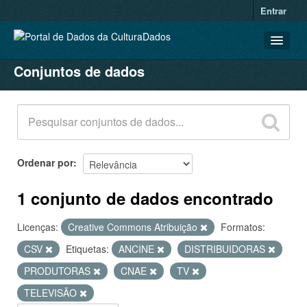
Entrar
Conjuntos de dados
CONJUNTOS DE DADOS
ORGANIZAÇÕES
GRUPOS
SOBRE
Ordenar por
1 conjunto de dados encontrado
Licenças:
Creative Commons Atribuição
Formatos:
CSV
Etiquetas:
ANCINE
DISTRIBUIDORAS
PRODUTORAS
CNAE
TV
TELEVISÃO